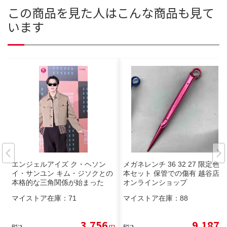
この商品を見た人はこんな商品も見て
います
エンジェルアイズ ク・ヘソン
メガネレンチ 36 32 27 限定色3
イ・サンユン キム・ジソクとの
本セット 保管での傷有 越谷店
本格的な三角関係が始まった
オンラインショップ
マイストア在庫：
71
マイストア在庫：
88
3,756
9,187
税込
円
税込
円