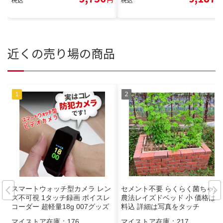
近くの売り場の商品
スマートウォッチ型カメラ レン
セメント不要 らくらく菌ちゃん
ズ不可視 1タッチ録画 ボイスレ
農法レイズドベッド 小 価格は送
コーダー 超軽量18g 007グッズ
料込 詳細は写真をタッチ
com
マイストア在庫：
176
マイストア在庫：
217