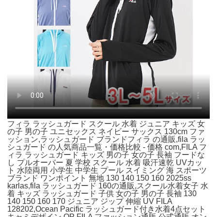
フィラ ラッシュガード スクール 水着 ジュニア キッズ 女
の子 男の子 ユニセックス ネイビー サックス 130cm ファ
ッション,ラッシュガード ブランドフィラ の通販,fila ラッ
シュガード の人気商品一覧・価格比較 - 価格 com,FILA フ
ィラ ラッシュガード キッズ 男の子 女の子 長袖 フードな
し プルオーバー 夏 学校 スクール 水着 吸汗速乾 UVカッ
ト 水陸両用 小学生 中学生 プール スイミング 海 スポーツ
ブランド ワンポイント 無地 130 140 150 160 2025ss
karlas,fila ラッシュガード 160の通販,スクール水着女子 水
着 キッズ ラッシュガード 子供 女の子 男の子 長袖 130
140 150 160 170 ジュニア ジップ 伸縮 UV FILA
128202,Ocean Pacific ラッシュガード付き水着4点セット
キャミデザイン OP FILA ファッション通販 公式通販 オン