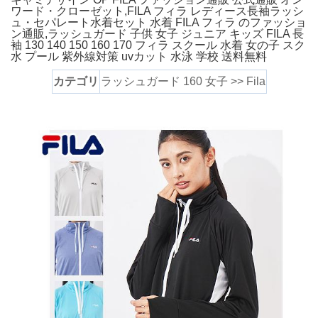
ワード・クローゼット,FILA フィラ レディース長袖ラッシ
ュ・セパレート水着セット 水着 FILA フィラ のファッショ
ン通販,ラッシュガード 子供 女子 ジュニア キッズ FILA 長
袖 130 140 150 160 170 フィラ スクール 水着 女の子 スク
水 プール 紫外線対策 uvカット 水泳 学校 送料無料
カテゴリ
ラッシュガード 160 女子 >> Fila