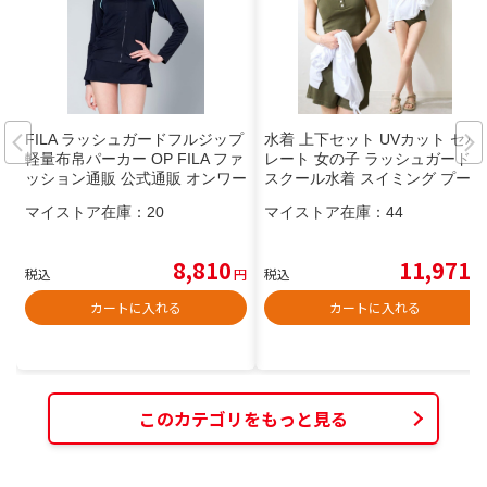
FILA ラッシュガードフルジップ
水着 上下セット UVカット セパ
軽量布帛パーカー OP FILA ファ
レート 女の子 ラッシュガード
ッション通販 公式通販 オンワー
スクール水着 スイミング プール
ド・クローゼット
学習 半袖 キッズ FILA 120 130
マイストア在庫：
20
マイストア在庫：
44
140 150 160 170cm 120 170cm
子供 ジュニア 女子 スクール 水
着 前開き プール フィットネス
8,810
11,971
税込
円
税込
円
水着 黒 紺の通販はau PAY マー
ケット
カートに入れる
カートに入れる
このカテゴリをもっと見る